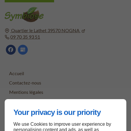
Quartier le Lathet
39570
NOGNA
09 70 35 93 51
Accueil
Contactez-nous
Mentions légales
Plan du site
Your privacy is our priority
We use Cookies to improve user experience by
Haut de page
personalising content and ads, as well as